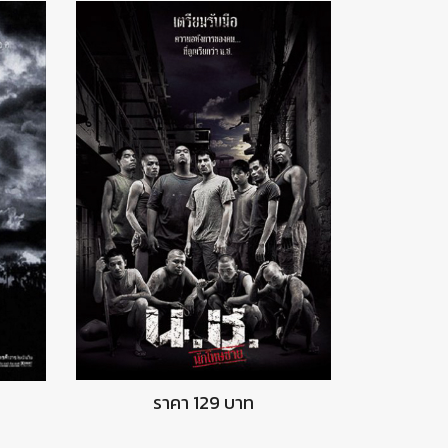
DVD นักโทษชาย
ราคา 129 บาท