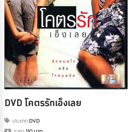
DVD โคตรรักเอ็งเลย
ประเภท
DVD
ราคา
110 บาท