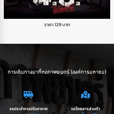
DVD นักโทษชาย
ราคา 129 บาท
การเดินทางมาที่หอภาพยนตร์ (องค์การมหาชน)
รถประจำทางปรับอากาศ
รถโดยสารส่วนตัว