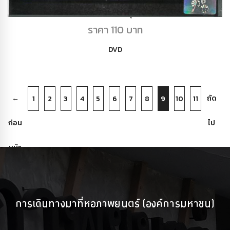
DVD โอ้มายโกสต์ คุณผีช่วย
ราคา 110 บาท
DVD
←
ถัด
1
2
3
4
5
6
7
8
9
10
11
ก่อน
ไป
หน้า
→
การเดินทางมาที่หอภาพยนตร์ (องค์การมหาชน)