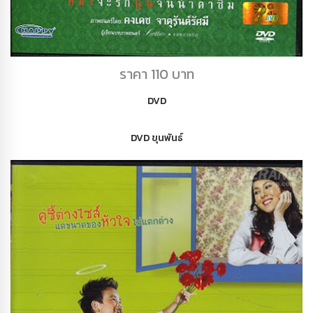
DVD เฉิ่ม
ราคา 110 บาท
DVD
DVD ขุนพันธ์