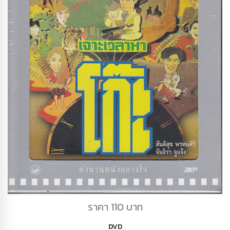
DVD เจาะเวลาหาโก๊ะ
ราคา 110 บาท
DVD