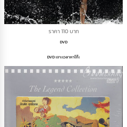
DVD โคตสู้โคตรโส
ราคา 110 บาท
DVD
DVD เจาะเวลาหาโก๊ะ