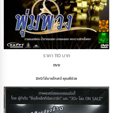
DVD พุ่มพวง
ราคา 110 บาท
DVD
DVD โอ้มายโกสต์ คุณผีช่วย