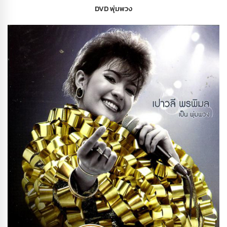
DVD พุ่มพวง