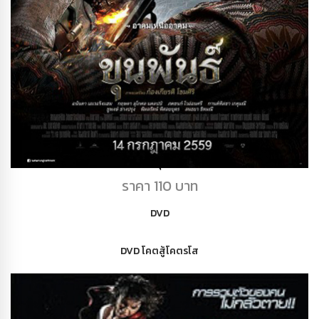
DVD ขุนพันธ์
ราคา 110 บาท
DVD
DVD โคตสู้โคตรโส