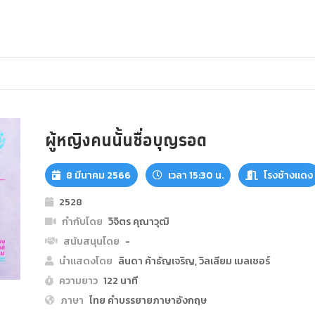
ผู้หญิงคนนั้นชื่อบุญรอด
8 มีนาคม 2566
เวลา 15:30 น.
โรงช้างแดง
2528
กำกับโดย
วิจิตร คุณาวุฒิ
สนับสนุนโดย
-
นำแสดงโดย
ลินดา ค้าธัญเจริญ, วิลเลียม เมลเชอร์
ความยาว
122 นาที
ภาษา
ไทย คำบรรยายภาษาอังกฤษ