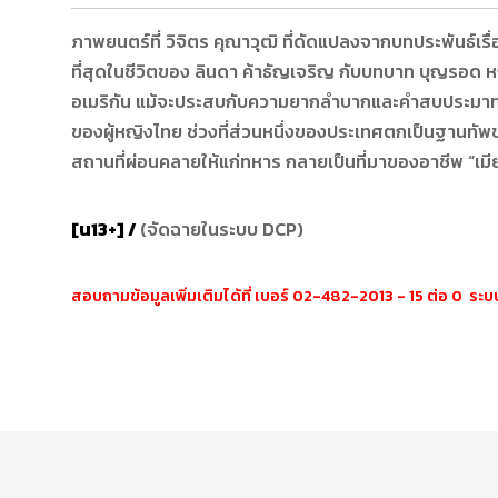
ภาพยนตร์ที่ วิจิตร คุณาวุฒิ ที่ดัดแปลงจากบทประพันธ์เรื
ที่สุดในชีวิตของ ลินดา ค้าธัญเจริญ กับบทบาท บุญรอด หญ
อเมริกัน แม้จะประสบกับความยากลำบากและคำสบประมาทต่
ของผู้หญิงไทย ช่วงที่ส่วนหนึ่งของประเทศตกเป็นฐานทัพ
สถานที่ผ่อนคลายให้แก่ทหาร กลายเป็นที่มาของอาชีพ “เมีย
[น13+] /
(จัดฉายในระบบ DCP)
สอบถามข้อมูลเพิ่มเติมได้ที่ เบอร์ 02-482-2013 - 15 ต่อ 0 ร