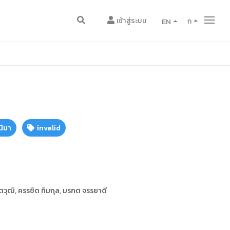
เข้าสู่ระบบ
EN
ก
นิมา
invalid
าตวุฒิ, ครรชิต ทิมกุล, มรกต จรรยาดี