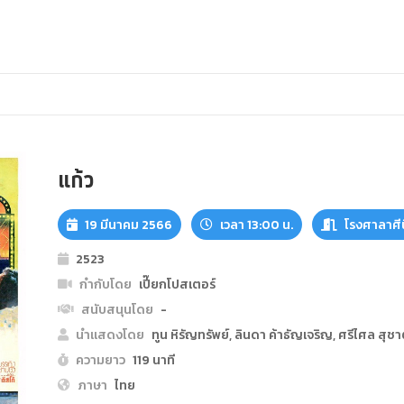
แก้ว
19 มีนาคม 2566
เวลา 13:00 น.
โรงศาลาศี
2523
กำกับโดย
เปี๊ยกโปสเตอร์
สนับสนุนโดย
-
นำแสดงโดย
ทูน หิรัญทรัพย์, ลินดา ค้าธัญเจริญ, ศรีไศล สุช
ความยาว
119 นาที
ภาษา
ไทย