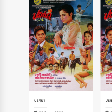
ปริศนา
ปริ