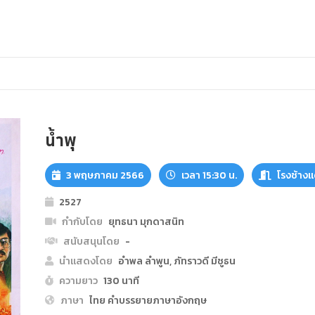
น้ำพุ
3 พฤษภาคม 2566
เวลา 15:30 น.
โรงช้าง
2527
กำกับโดย
ยุทธนา มุกดาสนิท
สนับสนุนโดย
-
นำแสดงโดย
อำพล ลำพูน, ภัทราวดี มีชูธน
ความยาว
130 นาที
ภาษา
ไทย คำบรรยายภาษาอังกฤษ