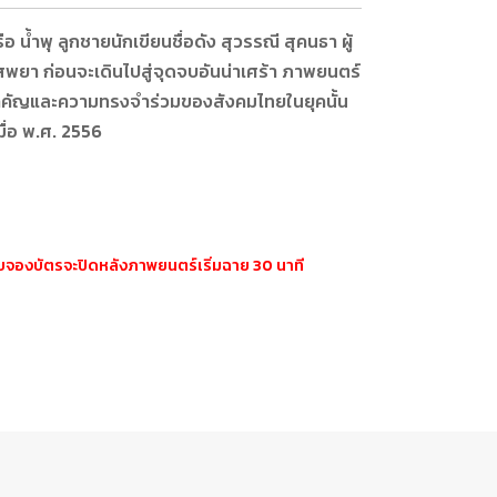
 น้ำพุ ลูกชายนักเขียนชื่อดัง สุวรรณี สุคนธา ผู้
สพยา ก่อนจะเดินไปสู่จุดจบอันน่าเศร้า ภาพยนตร์
ำคัญและความทรงจำร่วมของสังคมไทยในยุคนั้น
ื่อ พ.ศ. 2556
ะบบจองบัตรจะปิดหลังภาพยนตร์เริ่มฉาย 30 นาที