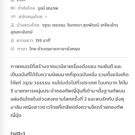
กำกับโดย
รุจน์ รณภพ
สนับสนุนโดย
-
นำแสดงโดย
วรุฒ วรธรรม, จินตหรา สุขพัฒน์, เกรียงไกร
อุณหะนันทน์
ความยาว
135 นาที
ภาษา
ไทย คำบรรยายภาษาอังกฤษ
ภาพยนตร์ที่สร้างจากนวนิยายเรื่องดังของ ทมยันตี และ
เป็นฉบับที่ได้รับความนิยมมากที่สุดฉบับหนึ่ง รวมทั้งแจ้งเกิด
ให้แก่ วรุฒ วรธรรม จนโด่งดังไปทั่วประเทศ ในบทบาท โกโบ
ริ นายทหารหนุ่มประจำกองทัพญี่ปุ่นที่เข้ามาตั้งฐานทัพบน
แผ่นดินไทยในช่วงสงครามโลกครั้งที่ 2 และพบรักกับ อังศุ
มาลิน หญิงสาวชาวไทยที่เกลียดชังความโหดร้ายกองทัพ
ญี่ปุ่น
[น13+]