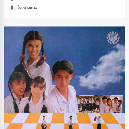
โรงช้างแดง