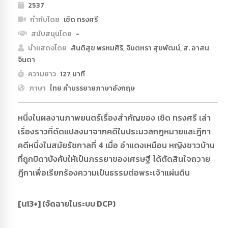
2537
กำกับโดย
เชิด ทรงศรี
สนับสนุนโดย
-
นำแสดงโดย
สันติสุข พรหมศิริ, จินตหรา สุขพัฒน์, ส. อาสน
จินดา
ความยาว
127 นาที
ภาษา
ไทย คำบรรยายภาษาอังกฤษ
หนึ่งในผลงานภาพยนตร์เรื่องสำคัญของ เชิด ทรงศรี เล่า
เรื่องราวที่ดัดแปลงมาจากคดีในประมวลกฎหมายและฎีกา
คดีหนึ่งในสมัยรัชกาลที่ 4 เมื่อ อำแดงเหมือน หญิงชาวบ้าน
ที่ถูกบิดาบังคับให้เป็นภรรยาของเศรษฐี ได้ตัดสินใจถวาย
ฎีกาเพื่อเรียกร้องความเป็นธรรมต่อพระเจ้าแผ่นดิน
[น13+] (จัดฉายในระบบ DCP)