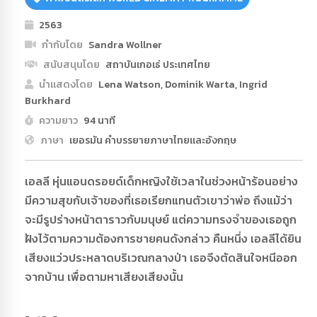
2563
กำกับโดย
Sandra Wollner
สนับสนุนโดย
สถาบันเกอเธ่ ประเทศไทย
นำแสดงโดย
Lena Watson, Dominik Warta, Ingrid
Burkhard
ความยาว
94 นาที
ภาษา
เยอรมัน คำบรรยายภาษาไทยและอังกฤษ
เอลลี หุ่นแอนดรอยด์เด็กหญิงใช้เวลาในช่วงหน้าร้อนอย่าง
มีความสุขกับเจ้าของที่เธอเรียกแทนตัวเขาว่าพ่อ ถึงแม้ว่า
จะมีรูปร่างหน้าตาราวกับมนุษย์ แต่ความทรงจำของเธอถูก
ฝังไว้ตามความต้องการชายคนดังกล่าว คืนหนึ่ง เอลลีได้ยิน
เสียงแว่วประหลาดบริเวณกลางป่า เธอจึงตัดสินใจหนีออก
จากบ้าน เพื่อตามหาเสียงเสียงนั้น