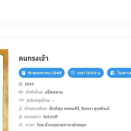
คนทรงเจ้า
19 พฤษภาคม 2566
เวลา 13:00 น.
โรงศาลา
2532
กำกับโดย
แจ๊สสยาม
สนับสนุนโดย
-
นำแสดงโดย
สันติสุข พรหมศิริ, จินตรา สุขพัฒน์
ความยาว
124 นาที
ภาษา
ไทย คำบรรยายภาษาอังกฤษ