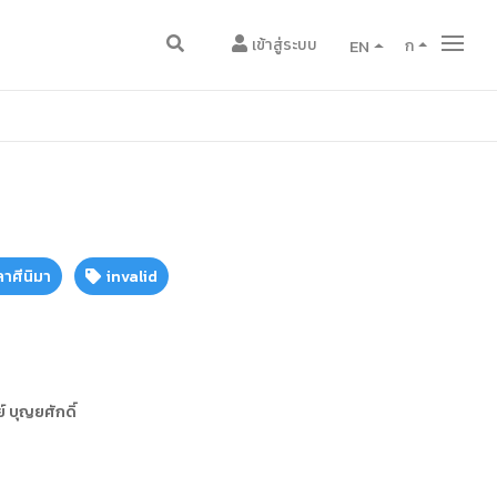
เข้าสู่ระบบ
EN
ก
าศีนิมา
invalid
์ บุญยศักดิ์