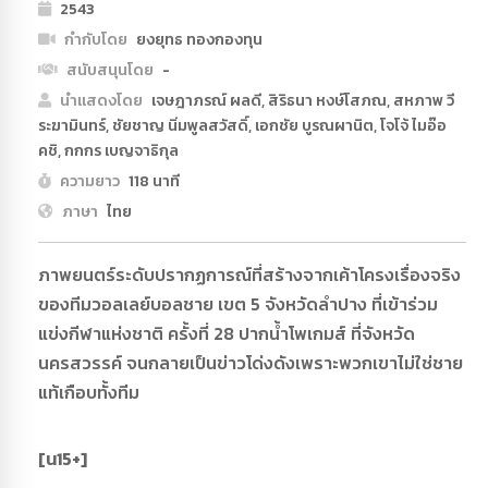
2543
กำกับโดย
ยงยุทธ ทองกองทุน
สนับสนุนโดย
-
นำแสดงโดย
เจษฎาภรณ์ ผลดี, สิริธนา หงษ์โสภณ, สหภาพ วี
ระฆามินทร์, ชัยชาญ นิ่มพูลสวัสดิ์, เอกชัย บูรณผานิต, โจโจ้ ไมอ๊อ
คชิ, กกกร เบญจาธิกุล
ความยาว
118 นาที
ภาษา
ไทย
ภาพยนตร์ระดับปรากฏการณ์ที่สร้างจากเค้าโครงเรื่องจริง
ของทีมวอลเลย์บอลชาย เขต 5 จังหวัดลำปาง ที่เข้าร่วม
แข่งกีฬาแห่งชาติ ครั้งที่ 28 ปากน้ำโพเกมส์ ที่จังหวัด
นครสวรรค์ จนกลายเป็นข่าวโด่งดังเพราะพวกเขาไม่ใช่ชาย
แท้เกือบทั้งทีม
[น15+]