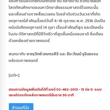
ของการเมืองไทยที่บันทึกโดย ชิน คล้ายปาน หัวหน้าแผนก
โสตทัศนศึกษาของมหาวิทยาลัยธรรมศาสตร์ในขณะนั้น
และเพื่อนช่างภาพสื่อมวลชน โดยลำดับช่วงวันเวลาที่เกิด
เหตุการณ์สำคัญตั้งแต่วันที่ 6-16 ตุลาคม พ.ศ. 2516 นับเป็น
หนังบันทึกเหตุการณ์ 14 ตุลา เรื่องสำคัญที่สุด และเป็นหนึ่ง
ในประวัติศาสตร์ที่มีชีวิตชีวาที่สุดชิ้นหนึ่งของชาติ ซึ่งเขียน
ด้วยกล้องถ่ายภาพยนตร์
สนทนากับ
ชาญวิทย์ เกษตรศิริ
และ
ธีระวัฒน์ รุจินธรรม
หลังจบภาพยนตร์
[น13+]
สอบถามข้อมูลเพิ่มเติมได้ที่ เบอร์ 02-482-2013 - 15 ต่อ 0 ระบบ
จองบัตรจะปิดหลังภาพยนตร์เริ่มฉาย 30 นาที
สำรองที่นั่ง