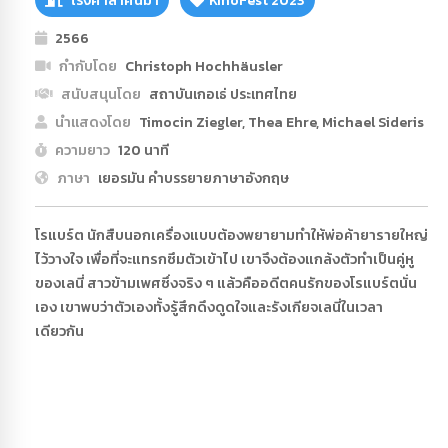
โรงศาลาศีนิมา
KinoFest 2023
2566
กำกับโดย
Christoph Hochhäusler
สนับสนุนโดย
สถาบันเกอเธ่ ประเทศไทย
นำแสดงโดย
Timocin Ziegler, Thea Ehre, Michael Sideris
ความยาว
120 นาที
ภาษา
เยอรมัน คำบรรยายภาษาอังกฤษ
โรแบร์ต นักสืบนอกเครื่องแบบต้องพยายามทำให้พ่อค้ายารายใหญ่
ไว้วางใจ เพื่อที่จะแทรกซึมตัวเข้าไป เขาจึงต้องแกล้งตัวทำเป็นคู่หู
ของเลนี่ สาวข้ามเพศซึ่งจริง ๆ แล้วคืออดีตคนรักของโรแบร์ตนั่น
เอง เขาพบว่าตัวเองทั้งรู้สึกดึงดูดใจและรังเกียจเลนี่ในเวลา
เดียวกัน