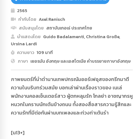
2565
กำกับโดย
Axel Ranisch
สนับสนุนโดย
สถาบันเกอเธ่ ประเทศไทย
นำแสดงโดย
Guido Badalamenti, Christina Große,
Ursina Lardi
ความยาว
109 นาที
ภาษา
เยอรมัน อังกฤษ และเอสโตเนีย คำบรรยายภาษาอังกฤษ
ภาพยนตร์ที่นำตำนานเทพปกรณัมออร์เฟอุสของกรีกมาตี
ความในบริบทร่วมสมัย บอกเล่าผ่านเรื่องราวของ เนเล่
พนักงานคอลเซ็นเตอร์สาว ผู้ตกหลุมรัก โกลย่า อาชญากรหู
หนวกในคราบนักเต้นข้างถนน ทั้งสองสื่อสารความรู้สึกและ
ความรักที่มีต่อกันผ่านบทเพลงและท่วงท่าเต้นรำ
[น13+]