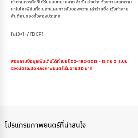
ทำตามภารกิจที่ได้รับมอบหมายจาก จ่าดับ จำเปาะ ด้วยการออกตาม
หาไมโครฟิล์มที่จะบอกแผนการลับของพวกเหล่าร้ายซึ่งหวังทำลาย
สันติสุขของทั้งสองประเทศ
[น13+] / [DCP]
สอบถามข้อมูลเพิ่มเติมได้ที่ เบอร์ 02-482-2013 - 15 ต่อ 0 ระบบ
จองบัตรจะปิดหลังภาพยนตร์เริ่มฉาย 30 นาที
โปรแกรมภาพยนตร์ที่น่าสนใจ