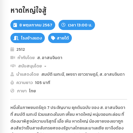
หาดใหญ่ใจสู้
8 พฤษภาคม 2567
เวลา 13:00 น.
โรงช้างแดง
สายใต้
2512
กำกับโดย
ส. อาสนจินดา
สนับสนุนโดย
-
นำแสดงโดย
สมบัติ เมทะนี, เพชรา เชาวราษฎร์, ส. อาสนจินดา
ความยาว
105 นาที
ภาษา
ไทย
หนึ่งในภาพยนตร์ชุด 7 ประจัญบาน ยุคต้นฉบับ ของ ส. อาสนจินดา
ที่ สมบัติ เมทะนี ร่วมแสดงในบท เหี้ยม หาดใหญ่ หนุ่มจอมกะล่อน ที่
ต้องมาพิสูจน์ความบริสุทธิ์ เมื่อ เหิม หาดใหญ่ น้องชายของเขาถูก
สงสัยว่าเป็นสายลับทรยศของรัฐบาลไทยและมาเลเซีย เขาจึงต้อง