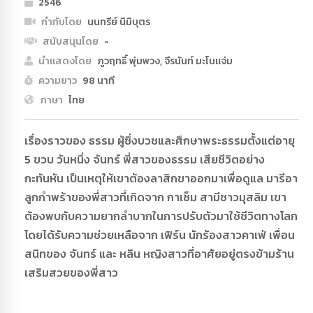
2546
กำกับโดย
นนทรีย์ นิมิบุตร
สนับสนุนโดย
-
นำแสดงโดย
ภูวฤทธิ์ พุ่มพวง, จีรนันท์ มะโนแจ่ม
ความยาว
98 นาที
ภาษา
ไทย
เรื่องราวของ ธรรม ผู้ซึ่งบวชและศึกษาพระธรรมตั้งแต่อายุ
5 ขวบ วันหนึ่ง จันทร์ พี่สาวของธรรม เสียชีวิตอย่าง
กะทันหัน เป็นเหตุให้เขาต้องลาสิกขาออกมาเพื่อดูแล มารีอา
ลูกกำพร้าของพี่สาวที่เกิดจาก กาเซ็ม สามีชาวมุสลิม เขา
ต้องพบกับความยากลำบากในการปรับตัวมาใช้ชีวิตทางโลก
โดยได้รับความช่วยเหลือจาก เฟิร์น นักร้องสาวคาเฟ่ เพื่อน
สนิทของ จันทร์ และ หลิน หญิงสาวที่อาศัยอยู่ตรงข้ามร้าน
เสริมสวยของพี่สาว