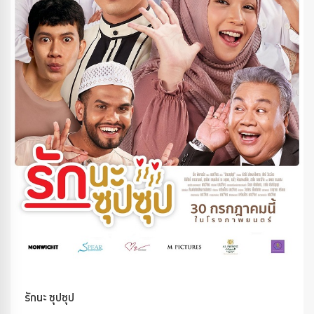
รักนะ ซุปซุป