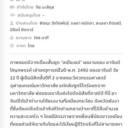
กำกับโดย
จิระ มะลิกุล
สนับสนุนโดย
-
นำแสดงโดย
พิชญะ วัชจิตพันธ์, ดลยา หมัดชา, สนธยา ชิตมณี,
นิรันต์ ซัตตาร์
ความยาว
106 นาที
ภาษา
ไทย
ภาพยนตร์จากเรื่องสั้นชุด “เหมืองแร่” ผลงานของ อาจินต์
ปัญจพรรค์ เล่าเหตุการณ์ในปี พ.ศ. 2492 ของอาจินต์ วัย
22 ปี ผู้เป็นนิสิตชั้นปีที่ 2 จากคณะวิศวกรรมศาสตร์
จุฬาลงกรณ์มหาวิทยาลัย แต่กลับถูกรีไทร์ออกจาก
มหาวิทยาลัย พ่อของเขาจึงส่งไปดัดนิสัยที่ภาคใต้ ที่นี่ อา
จินต์ได้เข้าทำงานใช้แรงงานที่เหมืองกระโสม จังหวัดพังงา
ที่ซึ่งต้องปรับตัวเข้ากับชีวิตท่ามกลางป่าเขาที่ไร้สิ่งอำนวย
ความสะดวกใด ๆ โดยมีมิตรภาพจากเพื่อนพี่น้องชาวเหมือง
ที่คอยช่วยให้เขาเติบโตและได้เรียนรู้ชีวิตจริงที่ไม่สามารถหา