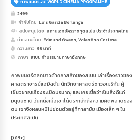
ภาพยนตร์โลก WORLD CINEMA PROGRAMME
2499
กำกับโดย
Luis García Berlanga
สนับสนุนโดย
สถานเอกอัครราชทูตสเปน ประจำประเทศไทย
นำแสดงโดย
Edmund Gwenn, Valentina Cortese
ความยาว
93 นาที
ภาษา
สเปน คำบรรยายภาษาอังกฤษ
ภาพยนตร์ตลกขาวดำคลาสสิกของสเปน เล่าเรื่องราวของ
ศาสตราจารย์แฮมิลตัน นักวิทยาศาสตร์ชาวอเมริกัน ผู้
เชี่ยวชาญเรื่องระเบิดปรมาณู และเคยเชื่อว่าเป็นสิ่งดีแก่
มนุษยชาติ วันหนึ่งเมื่อเขาได้ตระหนักถึงความผิดพลาดของ
ตน เขาจึงหลบหนีไปซ่อนตัวอยู่ที่คาลาบัช เมืองเล็ก ๆ ใน
ประเทศสเปน
[น13+]