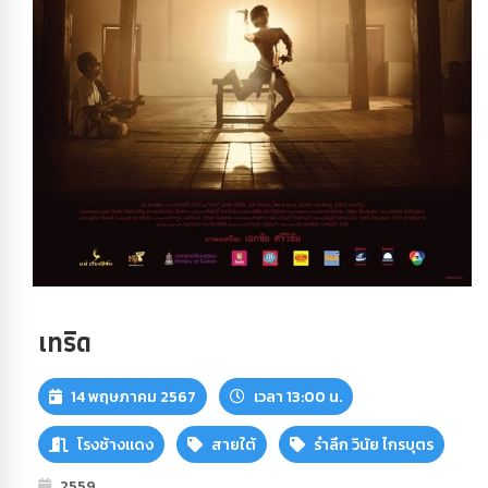
เทริด
14 พฤษภาคม 2567
เวลา 13:00 น.
โรงช้างแดง
สายใต้
รำลึก วินัย ไกรบุตร
2559