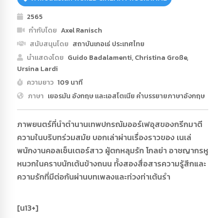
2565
กำกับโดย
Axel Ranisch
สนับสนุนโดย
สถาบันเกอเธ่ ประเทศไทย
นำแสดงโดย
Guido Badalamenti, Christina Große,
Ursina Lardi
ความยาว
109 นาที
ภาษา
เยอรมัน อังกฤษ และเอสโตเนีย คำบรรยายภาษาอังกฤษ
ภาพยนตร์ที่นำตำนานเทพปกรณัมออร์เฟอุสของกรีกมาตี
ความในบริบทร่วมสมัย บอกเล่าผ่านเรื่องราวของ เนเล่
พนักงานคอลเซ็นเตอร์สาว ผู้ตกหลุมรัก โกลย่า อาชญากรหู
หนวกในคราบนักเต้นข้างถนน ทั้งสองสื่อสารความรู้สึกและ
ความรักที่มีต่อกันผ่านบทเพลงและท่วงท่าเต้นรำ
[น13+]