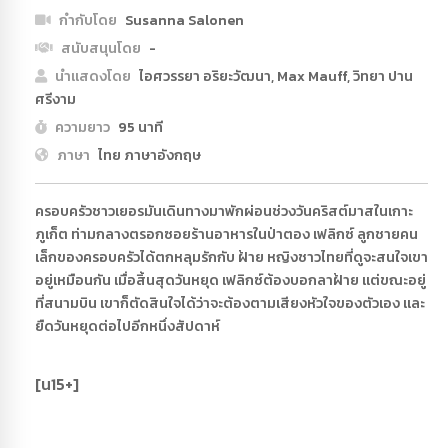
กำกับโดย
Susanna Salonen
สนับสนุนโดย
-
นำแสดงโดย
ไอศวรรยา อริยะวัฒนา, Max Mauff, วิทยา ปาน
ศรีงาม
ความยาว
95 นาที
ภาษา
ไทย ภาษาอังกฤษ
ครอบครัวชาวเยอรมันเดินทางมาพักผ่อนช่วงวันคริสต์มาสในเกาะ
ภูเก็ต ท่ามกลางตรอกซอยร้านอาหารในป่าตอง เฟลิกซ์ ลูกชายคน
เล็กของครอบครัวได้ตกหลุมรักกับ ฝ้าย หญิงชาวไทยที่ดูจะสนใจเขา
อยู่เหมือนกัน เมื่อสิ้นสุดวันหยุด เฟลิกซ์ต้องบอกลาฝ้าย แต่ขณะอยู่
ที่สนามบิน เขาก็ตัดสินใจได้ว่าจะต้องตามเสียงหัวใจของตัวเอง และ
ยืดวันหยุดต่อไปอีกหนึ่งสัปดาห์
[น15+]