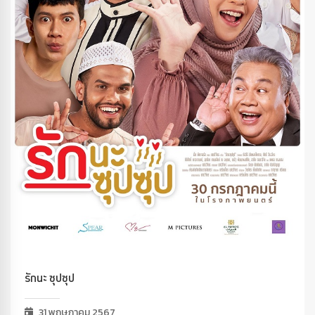
รักนะ ซุปซุป
31 พฤษภาคม 2567