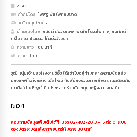
2543
กำกับโดย
ไพสิฐ พันธ์พฤกษชาติ
สนับสนุนโดย
-
นำแสดงโดย
อนันต์ ตั้งวิริยะผล, พรชัย โรจนไพศาล, สมศักดิ์
ศรีโสภณ, ประมวล โค้วยิ่งวัฒนา
ความยาว
106 นาที
ภาษา
ไทย
วุฒิ หนุ่มเจ้าของโรงงานซีอิ๊ว ได้เข้าไปอยู่ท่ามกลางความขัดแย้ง
ของลูกพี่ใจถึงอย่าง เฮียใหญ่ กับพี่น้องร่วมสายเลือด ขณะเดียวกัน
เขายังได้เผชิญค่ำคืนประหลาดร่วมกับ หมุย หญิงสาวคนสนิท
[น13+]
สอบถามข้อมูลเพิ่มเติมได้ที่ เบอร์ 02-482-2013 - 15 ต่อ 0 ระบบ
จองบัตรจะปิดหลังภาพยนตร์เริ่มฉาย 30 นาที