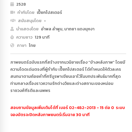
2528
กำกับโดย
เปี๊ยกโปสเตอร์
สนับสนุนโดย
-
นำแสดงโดย
อำพล ลำพูน, นาถยา แดงบุหงา
ความยาว
129 นาที
ภาษา
ไทย
ภาพยนตร์ฉบับแรกที่สร้างจากนวนิยายเรื่อง “ข้างหลังภาพ” โดยมี
ความโดดเด่นตรงที่ผู้กำกับ เปี๊ยกโปสเตอร์ ได้กำหนดให้ตัวละคร
สนทนาตามถ้อยคำที่ศรีบูรพาเขียนเอาไว้ในบทประพันธ์มากที่สุด
ท่ามกลางเรื่องราวความรักต่างวัยและต่างสถานะของหม่อม
ราชวงศ์กีรติและนพพร
สอบถามข้อมูลเพิ่มเติมได้ที่ เบอร์ 02-482-2013 - 15 ต่อ 0 ระบบ
จองบัตรจะปิดหลังภาพยนตร์เริ่มฉาย 30 นาที