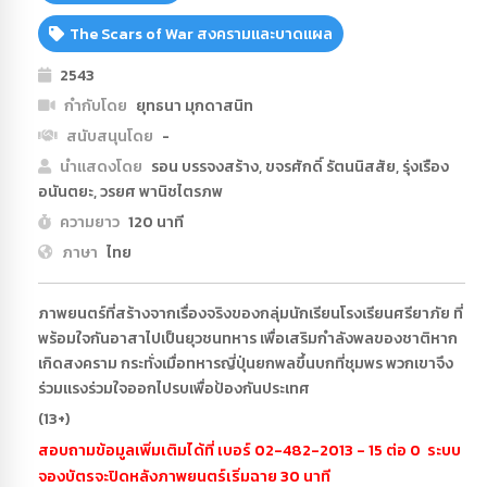
The Scars of War สงครามและบาดแผล
2543
กำกับโดย
ยุทธนา มุกดาสนิท
สนับสนุนโดย
-
นำแสดงโดย
รอน บรรจงสร้าง, ขจรศักดิ์ รัตนนิสสัย, รุ่งเรือง
อนันตยะ, วรยศ พานิชไตรภพ
ความยาว
120 นาที
ภาษา
ไทย
ภาพยนตร์ที่สร้างจากเรื่องจริงของกลุ่มนักเรียนโรงเรียนศรียาภัย ที่
พร้อมใจกันอาสาไปเป็นยุวชนทหาร เพื่อเสริมกำลังพลของชาติหาก
เกิดสงคราม กระทั่งเมื่อทหารญี่ปุ่นยกพลขึ้นบกที่ชุมพร พวกเขาจึง
ร่วมแรงร่วมใจออกไปรบเพื่อป้องกันประเทศ
(13+)
สอบถามข้อมูลเพิ่มเติมได้ที่ เบอร์ 02-482-2013 - 15 ต่อ 0 ระบบ
จองบัตรจะปิดหลังภาพยนตร์เริ่มฉาย 30 นาที