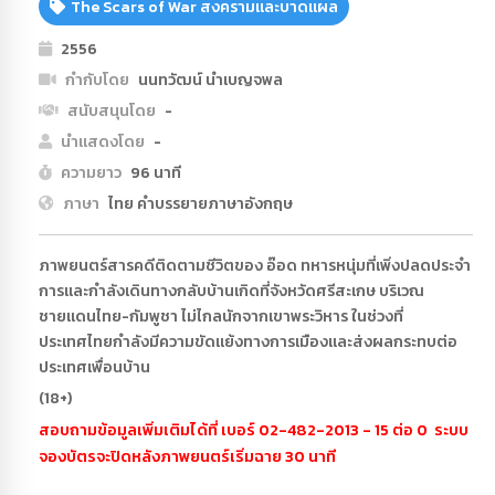
The Scars of War สงครามและบาดแผล
2556
กำกับโดย
นนทวัฒน์ นำเบญจพล
สนับสนุนโดย
-
นำแสดงโดย
-
ความยาว
96 นาที
ภาษา
ไทย คำบรรยายภาษาอังกฤษ
ภาพยนตร์สารคดีติดตามชีวิตของ อ๊อด ทหารหนุ่มที่เพิ่งปลดประจำ
การและกำลังเดินทางกลับบ้านเกิดที่จังหวัดศรีสะเกษ บริเวณ
ชายแดนไทย-กัมพูชา ไม่ไกลนักจากเขาพระวิหาร ในช่วงที่
ประเทศไทยกำลังมีความขัดแย้งทางการเมืองและส่งผลกระทบต่อ
ประเทศเพื่อนบ้าน
(18+)
สอบถามข้อมูลเพิ่มเติมได้ที่ เบอร์ 02-482-2013 - 15 ต่อ 0 ระบบ
จองบัตรจะปิดหลังภาพยนตร์เริ่มฉาย 30 นาที