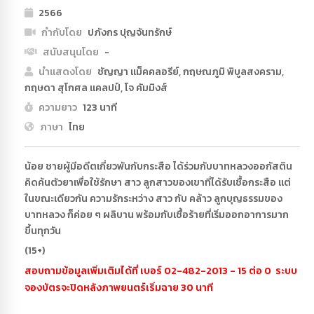
2566
กำกับโดย
ปภังกร ปุญจันทรักษ์
สนับสนุนโดย
-
นำแสดงโดย
ชัญญา แม็คคลอรีย์, กฤษณภูมิ พิบูลสงคราม,
กฤษดา สุโกศล แคลปป์, โจ คัมมิงส์
ความยาว
123 นาที
ภาษา
ไทย
น้อย ชายผู้มีอดีตเกี่ยวพันกับกระสือ ได้ร่วมกับบาทหลวงออกัสติน
คิดค้นตัวยาเพื่อใช้รักษา สาว ลูกสาวของเขาที่ได้รับเชื้อกระสือ แต่
ในขณะเดียวกัน ความรักระหว่าง สาว กับ คล้าว ลูกบุญธรรมของ
บาทหลวง ก็ค่อย ๆ ผลิบาน พร้อมกับเชื้อร้ายที่เริ่มออกอาการมาก
ขึ้นทุกวัน
(15+)
สอบถามข้อมูลเพิ่มเติมได้ที่ เบอร์ 02-482-2013 - 15 ต่อ 0 ระบบ
จองบัตรจะปิดหลังภาพยนตร์เริ่มฉาย 30 นาที