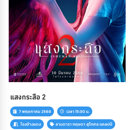
แสงกระสือ 2
7 พฤษภาคม 2568
เวลา 15:30 น.
โรงช้างแดง
ลานดารา กฤษดา สุโกศล แคลปป์