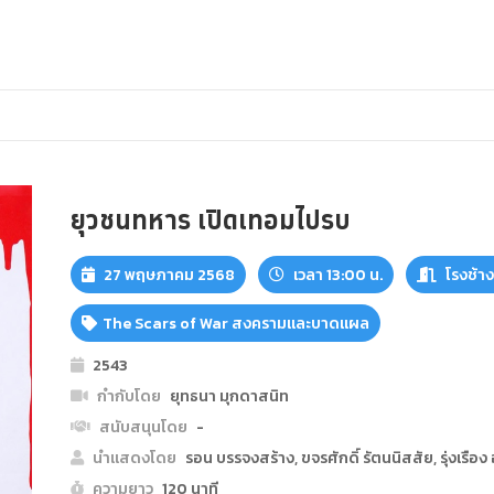
ยุวชนทหาร เปิดเทอมไปรบ
27 พฤษภาคม 2568
เวลา 13:00 น.
โรงช้า
The Scars of War สงครามและบาดแผล
2543
กำกับโดย
ยุทธนา มุกดาสนิท
สนับสนุนโดย
-
นำแสดงโดย
รอน บรรจงสร้าง, ขจรศักดิ์ รัตนนิสสัย, รุ่งเรื
ความยาว
120 นาที