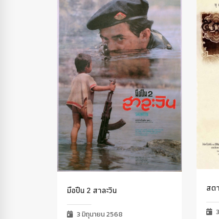
สตา
มือปืน 2 สาละวิน
3
3 มิถุนายน 2568