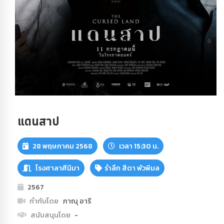
แดนสาป
28 พฤษภาคม 2568
เวลา 15:30 น.
โรงศาลาศีนิมา
รำลึก สีดา พัวพิมล
2567
กำกับโดย
ภาณุ อารี
สนับสนุนโดย
-