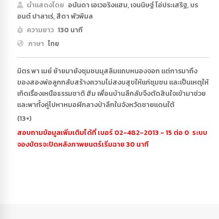
นำแสดงโดย
อนันดา เอเวอริงแฮม, เจนนิษฐ์ โอ่ประเสริฐ, บร
อนต์ ปาลาเร่, สีดา พัวพิมล
ความยาว
130 นาที
ภาษา
ไทย
มิตร พา เมย์ ย้ายมายังชุมชนมุสลิมแถบหนองจอก แต่การมาถึง
ของสองพ่อลูกกลับสร้างความไม่สงบสุขให้แก่ชุมชน และเป็นเหตุให้
เกิดเรื่องเหนือธรรมชาติ ฮิม เพื่อนบ้านลึกลับจึงตัดสินใจเข้ามาช่วย
และพาทั้งคู่ไปหาหมอผีกลางป่าลึกในจังหวัดชายแดนใต้
(13+)
สอบถามข้อมูลเพิ่มเติมได้ที่ เบอร์ 02-482-2013 - 15 ต่อ 0 ระบบ
จองบัตรจะปิดหลังภาพยนตร์เริ่มฉาย 30 นาที