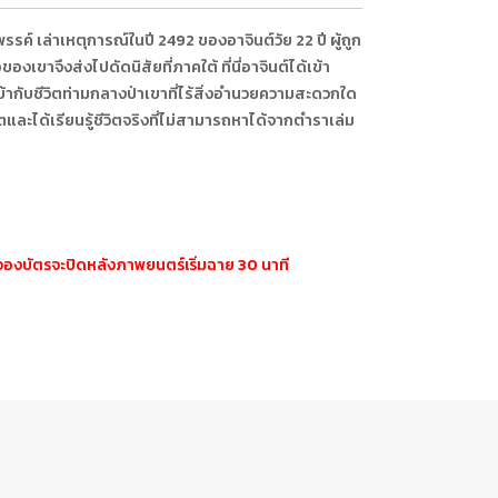
ค์ เล่าเหตุการณ์ในปี 2492 ของอาจินต์วัย 22 ปี ผู้ถูก
าจึงส่งไปดัดนิสัยที่ภาคใต้ ที่นี่อาจินต์ได้เข้า
เข้ากับชีวิตท่ามกลางป่าเขาที่ไร้สิ่งอำนวยความสะดวกใด
และได้เรียนรู้ชีวิตจริงที่ไม่สามารถหาได้จากตำราเล่ม
บจองบัตรจะปิดหลังภาพยนตร์เริ่มฉาย 30 นาที