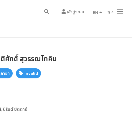
เข้าสู่ระบบ
EN
ก
ติศักดิ์ สุวรรณโภคิน
าลายา
invalid
นิรันต์ ซัตตาร์