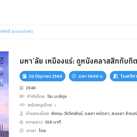
ติศักดิ์ สุวรรณโภคิน
มหา’ลัย เหมืองแร่: ดูหนังคลาสสิกกับกิต
20 มิถุนายน 2568
เวลา 14:00 น.
โรงศรีศ
2548
กำกับโดย
จิระ มะลิกุล
สนับสนุนโดย
-
นำแสดงโดย
พิชญะ วัชจิตพันธ์, ดลยา หมัดชา, สนธยา ชิตมณี, 
ความยาว
106 นาที
ภาษา
ไทย