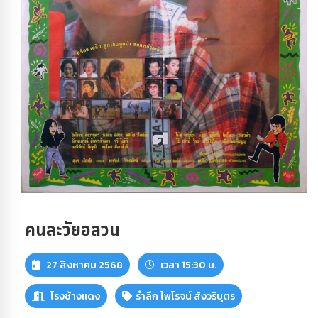
คนละวัยอลวน
27 สิงหาคม 2568
เวลา 15:30 น.
โรงช้างแดง
รำลึก ไพโรจน์ สังวริบุตร