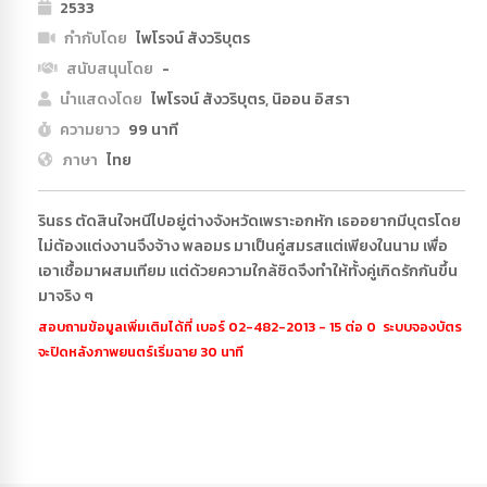
2533
กำกับโดย
ไพโรจน์ สังวริบุตร
สนับสนุนโดย
-
นำแสดงโดย
ไพโรจน์ สังวริบุตร, นิออน อิสรา
ความยาว
99 นาที
ภาษา
ไทย
รินธร ตัดสินใจหนีไปอยู่ต่างจังหวัดเพราะอกหัก เธออยากมีบุตรโดย
ไม่ต้องแต่งงานจึงจ้าง พลอมร มาเป็นคู่สมรสแต่เพียงในนาม เพื่อ
เอาเชื้อมาผสมเทียม แต่ด้วยความใกล้ชิดจึงทำให้ทั้งคู่เกิดรักกันขึ้น
มาจริง ๆ
สอบถามข้อมูลเพิ่มเติมได้ที่ เบอร์ 02-482-2013 - 15 ต่อ 0 ระบบจองบัตร
จะปิดหลังภาพยนตร์เริ่มฉาย 30 นาที