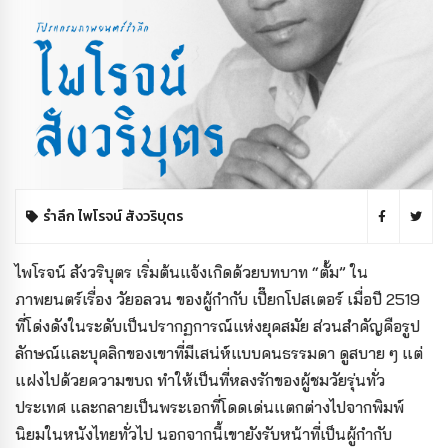
รำลึก ไพโรจน์ สังวริบุตร
ไพโรจน์ สังวริบุตร เริ่มต้นแจ้งเกิดด้วยบทบาท “ตั้ม” ใน
ภาพยนตร์เรื่อง วัยอลวน ของผู้กำกับ เปี๊ยกโปสเตอร์ เมื่อปี 2519
ที่โด่งดังในระดับเป็นปรากฏการณ์แห่งยุคสมั
ย ส่วนสำคัญคือรูป
ลักษณ์และบุคลิกของเขาที่มีเสน่ห์แบบคนธรรมดา ดูสบาย ๆ แต่
แฝงไปด้วยความขบถ ทำให้เป็น
ที่หลงรักของผู้ชมวัยรุ่นทั่ว
ประเทศ และกลายเป็นพระเอกที่โดดเด่นแตกต่างไปจากพิมพ์
นิยมในหนังไทยทั่วไป นอกจากนี้เขายังรับหน้าที่เป็นผู้กำกับ