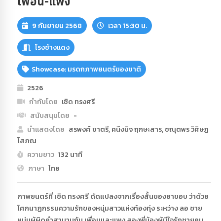
เพื่อน-แพง
9 กันยายน 2568
เวลา 15:30 น.
โรงช้างแดง
Showcase: มรดกภาพยนตร์ของชาติ
2526
กำกับโดย
เชิด ทรงศรี
สนับสนุนโดย
-
นำแสดงโดย
สรพงศ์ ชาตรี, คนึงนิจ ฤกษะสาร, ชณุตพร วิศิษฏ
โสภณ
ความยาว
132 นาที
ภาษา
ไทย
ภาพยนตร์ที่ เชิด ทรงศรี ดัดแปลงจากเรื่องสั้นของยาขอบ ว่าด้วย
โศกนาฏกรรมความรักของหนุ่มสาวแห่งท้องทุ่ง ระหว่าง ลอ ชาย
หนุ่มผู้ผิดคำสาบานกับ เพื่อนและแพง สองพี่น้องผู้มีใจรักชายคน