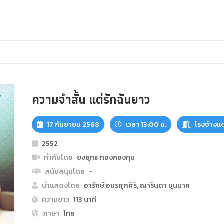
ความจำสั้น แต่รักฉันยาว
17 กันยายน 2568
เวลา 13:00 น.
โรงช้างแ
2552
กำกับโดย
ยงยุทธ ทองกองทุน
สนับสนุนโดย
-
นำแสดงโดย
อารักษ์ อมรศุภศิริ, ญารินดา บุนนาค
ความยาว
113 นาที
ภาษา
ไทย