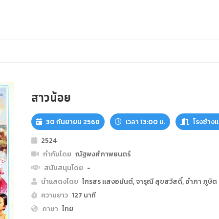
สาวน้อย
30 กันยายน 2568
เวลา 13:00 น.
โรงช้าง
2524
กำกับโดย
ณัฐพงศ์ภาพยนตร์
สนับสนุนโดย
-
นำแสดงโดย
ไกรสร แสงอนันต์, จารุณี สุขสวัสดิ์, อำภา ภูษิต
ความยาว
127 นาที
ภาษา
ไทย