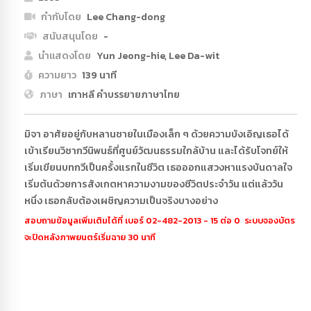
กำกับโดย
Lee Chang-dong
สนับสนุนโดย
-
นำแสดงโดย
Yun Jeong-hie, Lee Da-wit
ความยาว
139 นาที
ภาษา
เกาหลี คำบรรยายภาษาไทย
มิจา อาศัยอยู่กับหลานชายในเมืองเล็ก ๆ ด้วยความบังเอิญเธอได้
เข้าเรียนวิชากวีนิพนธ์ที่ศูนย์วัฒนธรรมใกล้บ้าน และได้รับโจทย์ให้
เริ่มเขียนบทกวีเป็นครั้งแรกในชีวิต เธอออกแสวงหาแรงบันดาลใจ
เริ่มต้นด้วยการสังเกตหาความงามของชีวิตประจำวัน แต่แล้ววัน
หนึ่ง เธอกลับต้องเผชิญความเป็นจริงบางอย่าง
สอบถามข้อมูลเพิ่มเติมได้ที่ เบอร์ 02-482-2013 - 15 ต่อ 0 ระบบจองบัตร
จะปิดหลังภาพยนตร์เริ่มฉาย 30 นาที