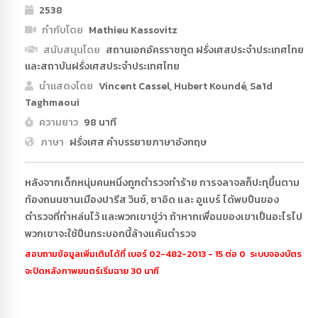
2538
กำกับโดย
Mathieu Kassovitz
สนับสนุนโดย
สถานเอกอัครราชทูต ฝรั่งเศสประจําประเทศไทย
และสถาบันฝรั่งเศสประจําประเทศไทย
นำแสดงโดย
Vincent Cassel, Hubert Koundé, Saïd
Taghmaoui
ความยาว
98 นาที
ภาษา
ฝรั่งเศส คำบรรยายภาษาอังกฤษ
หลังจากเด็กหนุ่มคนหนึ่งถูกตำรวจทำร้าย การจลาจลก็ปะทุขึ้นตาม
ท้องถนนชานเมืองปารีส วินซ์, ซาอิด และ อูแบร์ ได้พบปืนของ
ตำรวจที่ทำหล่นไว้ และพวกเขาขู่ว่า ถ้าหากเพื่อนของเขาเป็นอะไรไป
พวกเขาจะใช้ปืนกระบอกนี้ล้างแค้นตำรวจ
สอบถามข้อมูลเพิ่มเติมได้ที่ เบอร์ 02-482-2013 - 15 ต่อ 0 ระบบจองบัตร
จะปิดหลังภาพยนตร์เริ่มฉาย 30 นาที