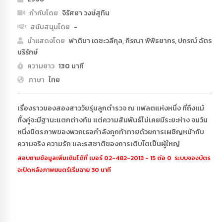
กำกับโดย
จิรัศยา วงษ์สุทิน
สนับสนุนโดย
-
นำแสดงโดย
ฟาติมา เดชะวลีกุล, กิรณา พิพิธยากร, ปกรณ์ ฉัตร
บริรักษ์
ความยาว
130 นาที
ภาษา
ไทย
เรื่องราวของสองสาววัยรุ่นลูกตำรวจ ณ แฟลตแห่งหนึ่ง ที่ถึงแม้
ทั้งคู่จะมีฐานะแตกต่างกัน แต่ความสัมพันธ์ไม่เคยมีระยะห่าง จนวัน
หนึ่งมิตรภาพของพวกเธอกำลังถูกท้าทายด้วยการเผชิญหน้ากับ
ความจริง ความรัก และรสชาติของการเติบโตเป็นผู้ใหญ่
สอบถามข้อมูลเพิ่มเติมได้ที่ เบอร์ 02-482-2013 - 15 ต่อ 0 ระบบจองบัตร
จะปิดหลังภาพยนตร์เริ่มฉาย 30 นาที