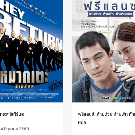
เตะ รีเทิร์นส
ฟรีแลนซ์..ห้ามป่วย ห้ามพัก ห้า
หมอ
4 มิถุนายน 2569