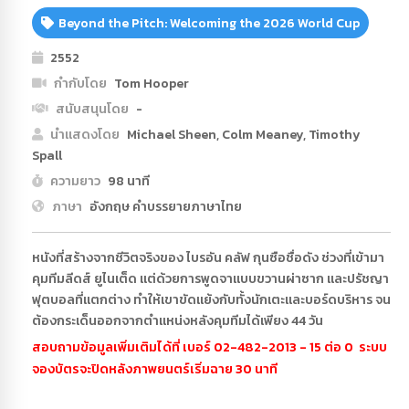
Beyond the Pitch: Welcoming the 2026 World Cup
2552
กำกับโดย
Tom Hooper
สนับสนุนโดย
-
นำแสดงโดย
Michael Sheen, Colm Meaney, Timothy
Spall
ความยาว
98 นาที
ภาษา
อังกฤษ คำบรรยายภาษาไทย
หนังที่สร้างจากชีวิตจริงของ ไบรอัน คลัฟ กุนซือชื่อดัง ช่วงที่เข้ามา
คุมทีมลีดส์ ยูไนเต็ด แต่ด้วยการพูดจาแบบขวานผ่าซาก และปรัชญา
ฟุตบอลที่แตกต่าง ทำให้เขาขัดแย้งกับทั้งนักเตะและบอร์ดบริหาร จน
ต้องกระเด็นออกจากตำแหน่งหลังคุมทีมได้เพียง 44 วัน
สอบถามข้อมูลเพิ่มเติมได้ที่ เบอร์ 02-482-2013 - 15 ต่อ 0 ระบบ
จองบัตรจะปิดหลังภาพยนตร์เริ่มฉาย 30 นาที