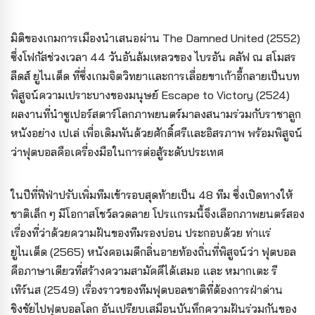
มิติของเกมการเมืองนำเสนอผ่าน The Damned United (2552)
ซึ่งโฟกัสช่วงเวลา 44 วันอันล้มเหลวของ ไบรอัน คลัฟ ณ สโมสร
ลีดส์ ยูไนเต็ด ที่ซึ่งเกมจิตวิทยาและการเลื่อยขาเก้าอี้กลายเป็นบท
พิสูจน์ความเปราะบางของมนุษย์ Escape to Victory (2524)
ผลงานที่นำซูเปอร์สตาร์โลกภาพยนตร์มาลงสนามร่วมกับราชาลูก
หนังอย่าง เปเล่ เพื่อเดิมพันด้วยศักดิ์ศรีและอิสรภาพ พร้อมพิสูจน์
ว่าฟุตบอลคือเครื่องมือในการต่อสู้ระดับประเทศ
ในปีที่ฟีฟ่าปรับเพิ่มทีมเข้ารอบสุดท้ายเป็น 48 ทีม ซึ่งเปิดทางให้
ชาติเล็ก ๆ มีโอกาสโชว์ลวดลาย โปรแกรมนี้จึงเลือกภาพยนตร์สอง
เรื่องที่ว่าด้วยความฝันของทีมรองบ่อน ประกอบด้วย ท่าแร่
ยูไนเต็ด (2565) หนังคอเมดีกลิ่นอายท้องถิ่นที่พิสูจน์ว่า ฟุตบอล
คือภาษาเดียวที่สร้างความสามัคคีได้เสมอ และ หมากเตะ รี
เทิร์นส (2549) เรื่องราวของทีมฟุตบอลชาติที่ต้องการฝ่าด่าน
ชิงชัยไปฟุตบอลโลก อันเปรียบเสมือนบันทึกความฝันร่วมกันของ