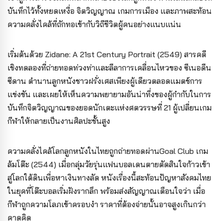
บันทึกไว้ทั้งหยดเหงื่อ จิตวิญญาณ เกมการเมือง และภาพสะท้อน
ความคลั่งไคล้ที่ถักทอเข้ากับวิถีชีวิตผู้คนอย่างแนบแน่น
เริ่มต้นด้วย Zidane: A 21st Century Portrait (2549) สารคดี
เชิงทดลองที่ถ่ายทอดท่วงท่าและลีลาการเคลื่อนไหวของ ซีเนอดีน
ซีดาน ตำนานลูกหนังชาวฝรั่งเศสเพียงผู้เดียวตลอดแมตช์การ
แข่งขัน และเผยให้เห็นความพยายามอันน่าทึ่งของผู้กำกับในการ
บันทึกจิตวิญญาณของยอดนักเตะแห่งศตวรรษที่ 21 ผู้เปลี่ยนเกม
กีฬาให้กลายเป็นงานศิลปะชั้นสูง
ความคลั่งไคล้โลกลูกหนังในไทยถูกถ่ายทอดผ่านGoal Club เกม
ล้มโต๊ะ (2544) เมื่อกลุ่มวัยรุ่นแฟนบอลเดนตายตัดสินใจก้าวเข้า
สู่โลกใต้ดินเพื่อหาเงินทางลัด หนังเรื่องนี้สะท้อนปัญหาสังคมไทย
ในยุคที่โต๊ะบอลเริ่มฝังรากลึก พร้อมส่งสัญญาณเตือนใจว่า เมื่อ
กีฬาถูกความโลภเข้าครอบงำ ราคาที่ต้องจ่ายนั้นอาจสูงเกินกว่า
คาดคิด