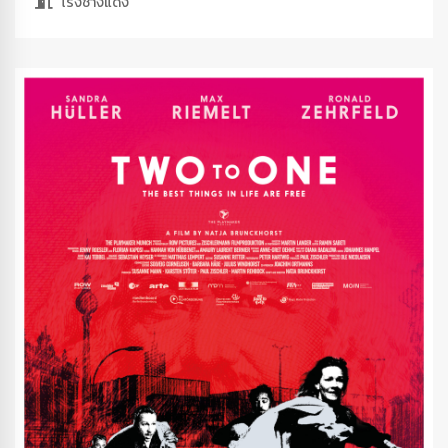
โรงช้างแดง