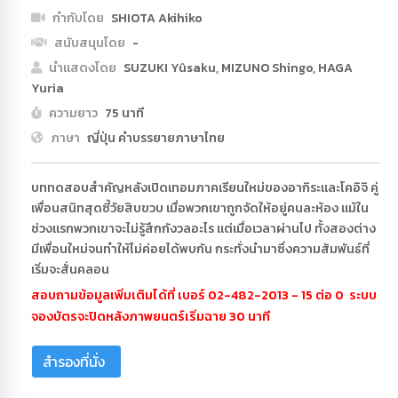
กำกับโดย
SHIOTA Akihiko
สนับสนุนโดย
-
นำแสดงโดย
SUZUKI Yûsaku, MIZUNO Shingo, HAGA
Yuria
ความยาว
75 นาที
ภาษา
ญี่ปุ่น คำบรรยายภาษาไทย
บททดสอบสำคัญหลังเปิดเทอมภาคเรียนใหม่ของอากิระและโคอิจิ คู่
เพื่อนสนิทสุดซี้วัยสิบขวบ เมื่อพวกเขาถูกจัดให้อยู่คนละห้อง แม้ใน
ช่วงแรกพวกเขาจะไม่รู้สึกกังวลอะไร แต่เมื่อเวลาผ่านไป ทั้งสองต่าง
มีเพื่อนใหม่จนทำให้ไม่ค่อยได้พบกัน กระทั่งนำมาซึ่งความสัมพันธ์ที่
เริ่มจะสั่นคลอน
สอบถามข้อมูลเพิ่มเติมได้ที่ เบอร์ 02-482-2013 - 15 ต่อ 0 ระบบ
จองบัตรจะปิดหลังภาพยนตร์เริ่มฉาย 30 นาที
สำรองที่นั่ง