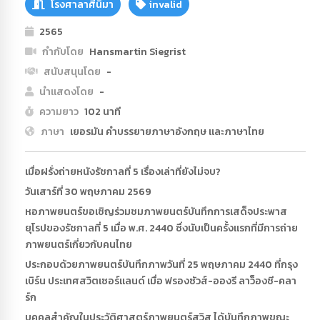
โรงศาลาศีนิมา
invalid
2565
กำกับโดย
Hansmartin Siegrist
สนับสนุนโดย
-
นำแสดงโดย
-
ความยาว
102 นาที
ภาษา
เยอรมัน คำบรรยายภาษาอังกฤษ และภาษาไทย
เมื่อฝรั่งถ่ายหนังรัชกาลที่ 5 เรื่องเล่าที่ยังไม่จบ?
วันเสาร์ที่ 30 พฤษภาคม 2569
หอภาพยนตร์ขอเชิญร่วมชมภาพยนตร์บันทึกการเสด็จประพาส
ยุโรปของรัชกาลที่ 5 เมื่อ พ.ศ. 2440 ซึ่งนับเป็นครั้งแรกที่มีการถ่าย
ภาพยนตร์เกี่ยวกับคนไทย
ประกอบด้วยภาพยนตร์บันทึกภาพวันที่ 25 พฤษภาคม 2440 ที่กรุง
เบิร์น ประเทศสวิตเซอร์แลนด์ เมื่อ ฟรองซัวส์-อองรี ลาว็องชี-คลา
ร์ก
บุคคลสำคัญในประวัติศาสตร์ภาพยนตร์สวิส ได้บันทึกภาพขณะ