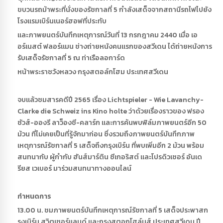
ขบวนรถม้าพระที่นั่งของรัชกาลที่ 5 กำลังเสด็จจากสถานีรถไฟไปยัง
โรงแรมเบิร์นเนอร์ฮอฟที่ประทับ
และภาพยนตร์บันทึกเหตุการณ์วันที่ 13 กรกฎาคม 2440 เมื่อ เอ
อร์เนสต์ ฟลอร์แมน ช่างถ่ายหนังคนแรกของสวีเดน ได้ถ่ายหนังการ
รับเสด็จรัชกาลที่ 5 ณ ท่าเรือลอการ์ด
หน้าพระราชวังหลวง กรุงสตอล์กโฮม ประเทศสวีเดน
จบแล้วชมสารคดีปี 2565 เรื่อง Lichtspieler - Wie Lavanchy-
Clarke die Schweiz ins Kino holte ว่าด้วยเรื่องราวของ ฟรอง
ซัวส์-อองรี ลาว็องชี-คลาร์ก และการค้นพบฟิล์มภาพยนตร์อีก 50
ม้วน ที่ไม่เคยเป็นที่รู้จักมาก่อน ซึ่งรวมถึงภาพยนตร์บันทึกภาพ
เหตุการณ์รัชกาลที่ 5 เสด็จถึงกรุงเบิร์น ที่พบเพิ่มอีก 2 ม้วน พร้อม
สนทนากับ ผู้กำกับ ฮันส์มาร์ติน ซีเกอริสต์ และโปรดิวเซอร์ อันเด
รียส เวเบอร์ มาร่วมสนทนาทางออนไลน์
กำหนดการ
13.00 น. ชมภาพยนตร์บันทึกเหตุการณ์รัชกาลที่ 5 เสด็จประพาสก
รุงเบิร์น สวิตเซอร์แลนด์ และกรุงสตอกโฮล์มส์ ประเทศสวีเดน ปี