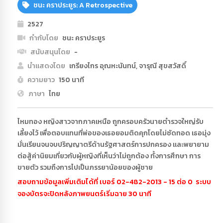
ชนะ คราประยูร: A Retrospective
2527
กำกับโดย
ชนะ คราประยูร
สนับสนุนโดย
-
นำแสดงโดย
เกรียงไกร อุณหะนันทน์, จารุณี สุขสวัสดิ์
ความยาว
150 นาที
ภาษา
ไทย
ไหมทอง หญิงสาวจากภาคเหนือ ถูกครอบครัวนายตำรวจใหญ่รับ
เลี้ยงไว้ เพื่อตอบแทนที่พ่อของเธอยอมติดคุกโดยไม่ซัดทอด เธอมุ่ง
มั่นเรียนจนจบปริญญาตรีด้านรัฐศาสตร์การปกครอง และพยายาม
ต่อสู้ค่านิยมเกี่ยวกับผู้หญิงที่เห็นว่าไม่ถูกต้อง ทั้งการศึกษา การ
ขายตัว รวมถึงการไปเป็นภรรยาน้อยของผู้ชาย
สอบถามข้อมูลเพิ่มเติมได้ที่ เบอร์ 02-482-2013 - 15 ต่อ 0 ระบบ
จองบัตรจะปิดหลังภาพยนตร์เริ่มฉาย 30 นาที