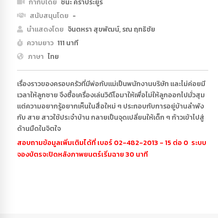
กำกับโดย
ชนะ คราประยูร
สนับสนุนโดย
-
นำแสดงโดย
จินตหรา สุขพัฒน์, รณ ฤทธิชัย
ความยาว
111 นาที
ภาษา
ไทย
เรื่องราวของครอบครัวที่มีพ่อกับแม่เป็นพนักงานบริษัท และไม่ค่อยมี
เวลาให้ลูกชาย จึงซื้อเครื่องเล่นวิดีโอมาให้เพื่อไม่ให้ลูกออกไปมั่วสุม
แต่ความอยากรู้อยากเห็นในสื่อใหม่ ๆ ประกอบกับการอยู่บ้านลำพัง
กับ สาย สาวใช้ประจำบ้าน กลายเป็นจุดเปลี่ยนให้เด็ก ๆ ก้าวเข้าไปสู่
ด้านมืดในจิตใจ
สอบถามข้อมูลเพิ่มเติมได้ที่ เบอร์ 02-482-2013 - 15 ต่อ 0 ระบบ
จองบัตรจะปิดหลังภาพยนตร์เริ่มฉาย 30 นาที