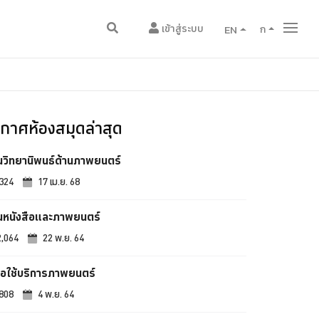
เข้าสู่ระบบ
EN
ก
กาศห้องสมุดล่าสุด
้นวิทยานิพนธ์ด้านภาพยนตร์
,324
17 เม.ย. 68
้นหนังสือและภาพยนตร์
2,064
22 พ.ย. 64
อใช้บริการภาพยนตร์
,808
4 พ.ย. 64