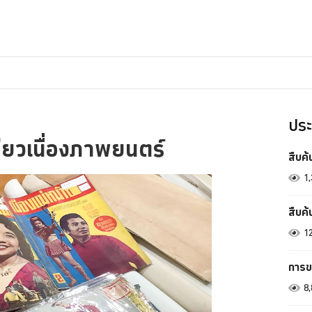
ประ
ี่ยวเนื่องภาพยนตร์
สืบค
1
สืบค
1
การข
8