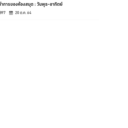
ทำการของห้องสมุด : วันพุธ-อาทิตย์
,897
20 ต.ค. 64