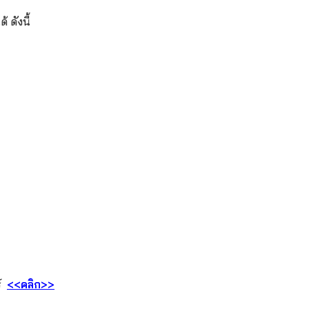
้ ดังนี้
ร์
<<คลิก>>