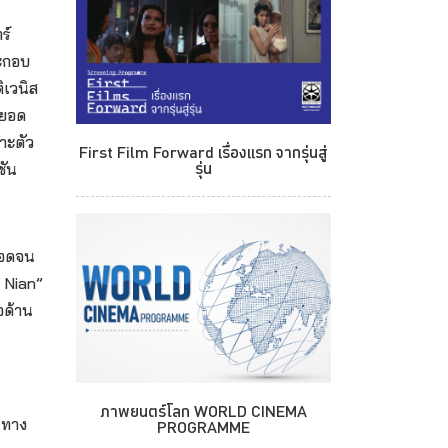
ร์
ระกอบ
ิเวนิส
บยอด
าะตัว
First Film Forward เรื่องแรก จากรุ่นสู่
รุ่น
ชัน
ลอดจน
o Nian”
อด้าน
ภาพยนตร์โลก WORLD CINEMA
นทาง
PROGRAMME