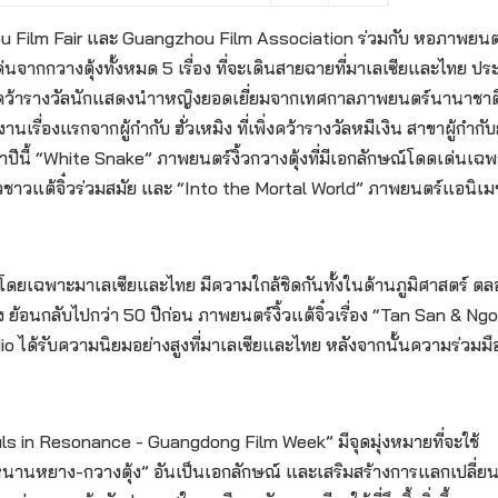
 Film Fair และ Guangzhou Film Association ร่วมกับ หอภาพยนต
ากกวางตุ้งทั้งหมด 5 เรื่อง ที่จะเดินสายฉายที่มาเลเซียและไทย ป
ิ่งคว้ารางวัลนักแสดงนำาหญิงยอดเยี่ยมจากเทศกาลภาพยนตร์นานาชาต
รื่องแรกจากผู้กำกับ ฮั่วเหมิง ที่เพิ่งคว้ารางวัลหมีเงิน สาขาผู้กำกั
นี้ “White Snake” ภาพยนตร์งิ้วกวางตุ้งที่มีเอกลักษณ์โดดเด่นเฉพ
ชาวแต้จิ๋วร่วมสมัย และ “Into the Mortal World” ภาพยนตร์แอนิเม
โดยเฉพาะมาเลเซียและไทย มีความใกล้ชิดกันทั้งในด้านภูมิศาสตร์ ต
 ย้อนกลับไปกว่า 50 ปีก่อน ภาพยนตร์งิ้วแต้จิ๋วเรื่อง “Tan San & Ng
io ได้รับความนิยมอย่างสูงที่มาเลเซียและไทย หลังจากนั้นความร่วมมื
 in Resonance - Guangdong Film Week” มีจุดมุ่งหมายที่จะใช้
หนานหยาง-กวางตุ้ง” อันเป็นเอกลักษณ์ และเสริมสร้างการแลกเปลี่ย