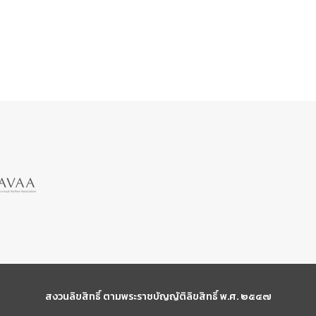
สงวนลิขสิทธิ์ ตามพระราชบัญญัติลิขสิทธิ์ พ.ศ. ๒๕๔๗