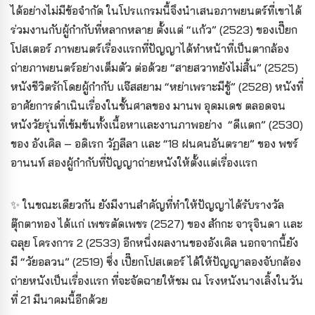
ได้อย่างไม่มีข้อจำกัด ในโปรแกรมนี้จึงนำเสนอภาพยนตร์ที่เขาได้
ร่วมงานกับผู้กำกับที่หลากหลาย ตั้งแต่ “แก้ว” (2523) ของเปี๊ยก
โปสเตอร์ ภาพยนตร์เรื่องแรกที่ปัญญาได้ทำหน้าที่เป็นตากล้อง
ถ่ายภาพยนตร์อย่างเต็มตัว ต่อด้วย “สายสวาทยังไม่สิ้น” (2525)
หนังชีวิตรักโดยผู้กำกับ แจ๊สสยาม “หย่าเพราะมีชู้” (2528) หนังที่
อาศัยการดำเนินเรื่องในชั้นศาลของ มานพ อุดมเดช ตลอดจน
หนังวัยรุ่นที่เข้มข้นทั้งเนื้อหาและงานภาพอย่าง “ดีแตก” (2530)
ของ อังเคิล – อดิเรก วัฏลีลา และ “18 ฝนคนอันตราย” ของ พชร์
อานนท์ สองผู้กำกับที่ปัญญาถ่ายหนังให้ตั้งแต่เรื่องแรก
✨ ในขณะเดียวกัน ยังมีงานสำคัญที่ทำให้ปัญญาได้รับรางวัล
ตุ๊กตาทอง ได้แก่ เพชรตัดเพชร (2527) ของ สักกะ จารุจินดา และ
ฉลุย โครงการ 2 (2533) อีกหนึ่งผลงานของอังเคิล นอกจากนี้ยัง
มี “วัยอลวน” (2519) ซึ่ง เปี๊ยกโปสเตอร์ ได้ให้ปัญญาลองจับกล้อง
ถ่ายหนังเป็นเรื่องแรก ที่จะจัดฉายให้ชม ณ โรงหนังนางเลิ้งในวัน
ที่ 21 มีนาคมนี้อีกด้วย