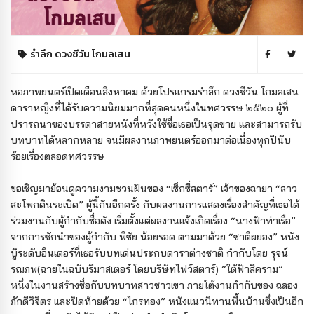
รำลึก ดวงชีวัน โกมลเสน
หอภาพยนตร์เปิดเดือนสิงหาคม ด้วยโปรแกรมรำลึก ดวงชีวัน โกมลเสน
ดาราหญิงที่ได้รับความนิยมมากที่สุดคนหนึ่งในทศวรรษ ๒๕๒๐ ผู้ที่
ปรารถนาของบรรดาสายหนังที่หวังใช้ชื่อเธอเป็นจุดขาย และสามารถรับ
บทบาทได้หลากหลาย จนมีผลงานภาพยนตร์ออกมาต่อเนื่องทุกปีนับ
ร้อยเรื่องตลอดทศวรรษ
ขอเชิญมาย้อนดูความงามชวนฝันของ “เซ็กซี่สตาร์” เจ้าของฉายา “สาว
สะโพกดินระเบิด” ผู้นี้กันอีกครั้ง กับผลงานการแสดงเรื่องสำคัญที่เธอได้
ร่วมงานกับผู้กำกับชื่อดัง เริ่มตั้งแต่ผลงานแจ้งเกิดเรื่อง “นางฟ้าท่าเรือ”
จากการชักนำของผู้กำกับ พิชัย น้อยรอด ตามมาด้วย “ชาติผยอง” หนัง
บู๊ระดับอินเตอร์ที่เธอรับบทเด่นประกบดาราต่างชาติ กำกับโดย รุจน์
รณภพ(ฉายในฉบับรีมาสเตอร์ โดยบริษัทไฟว์สตาร์) “ใต้ฟ้าสีคราม”
หนึ่งในงานสร้างชื่อกับบทบาทสาวชาวเขา ภายใต้งานกำกับของ ฉลอง
ภักดีวิจิตร และปิดท้ายด้วย “ไกรทอง” หนังแนวนิทานพื้นบ้านซึ่งเป็นอีก